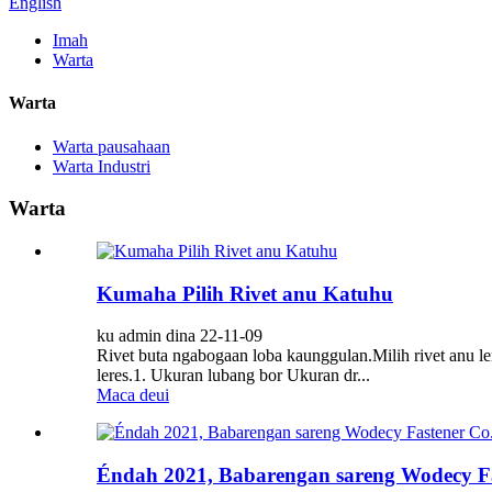
English
Imah
Warta
Warta
Warta pausahaan
Warta Industri
Warta
Kumaha Pilih Rivet anu Katuhu
ku admin dina 22-11-09
Rivet buta ngabogaan loba kaunggulan.Milih rivet anu le
leres.1. Ukuran lubang bor Ukuran dr...
Maca deui
Éndah 2021, Babarengan sareng Wodecy Fa