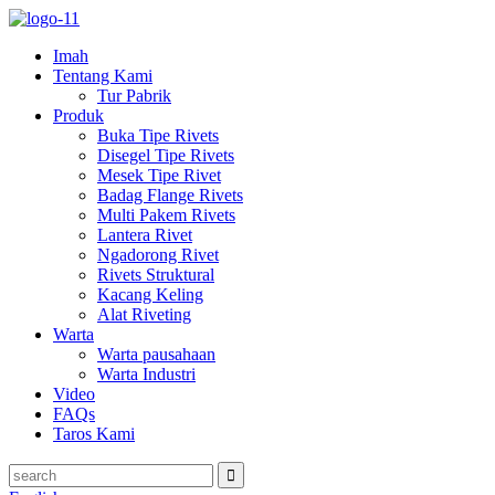
Imah
Tentang Kami
Tur Pabrik
Produk
Buka Tipe Rivets
Disegel Tipe Rivets
Mesek Tipe Rivet
Badag Flange Rivets
Multi Pakem Rivets
Lantera Rivet
Ngadorong Rivet
Rivets Struktural
Kacang Keling
Alat Riveting
Warta
Warta pausahaan
Warta Industri
Video
FAQs
Taros Kami