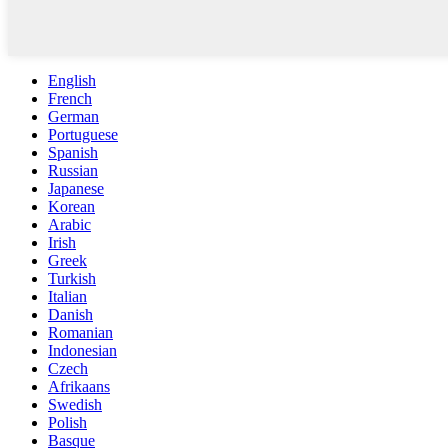
English
French
German
Portuguese
Spanish
Russian
Japanese
Korean
Arabic
Irish
Greek
Turkish
Italian
Danish
Romanian
Indonesian
Czech
Afrikaans
Swedish
Polish
Basque