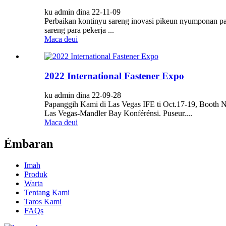
ku admin dina 22-11-09
Perbaikan kontinyu sareng inovasi pikeun nyumponan pal
sareng para pekerja ...
Maca deui
2022 International Fastener Expo
ku admin dina 22-09-28
Papanggih Kami di Las Vegas IFE ti Oct.17-19, Booth N
Las Vegas-Mandler Bay Konférénsi. Puseur....
Maca deui
Émbaran
Imah
Produk
Warta
Tentang Kami
Taros Kami
FAQs