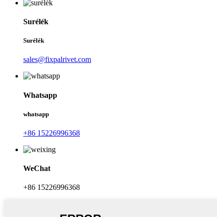
Surélék
Surélék
sales@fixpalrivet.com
Whatsapp
whatsapp
+86 15226996368
WeChat
+86 15226996368