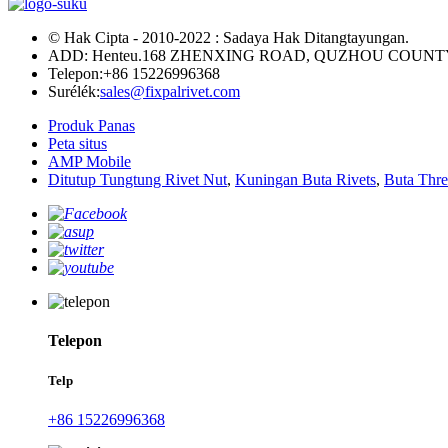
© Hak Cipta - 2010-2022 : Sadaya Hak Ditangtayungan.
ADD: Henteu.168 ZHENXING ROAD, QUZHOU COUNTY
Telepon:
+86 15226996368
Surélék:
sales@fixpalrivet.com
Produk Panas
Peta situs
AMP Mobile
Ditutup Tungtung Rivet Nut
,
Kuningan Buta Rivets
,
Buta Thre
Telepon
Telp
+86 15226996368